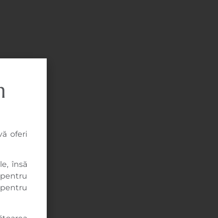
n
ă oferi
e, însă
 pentru
i pentru