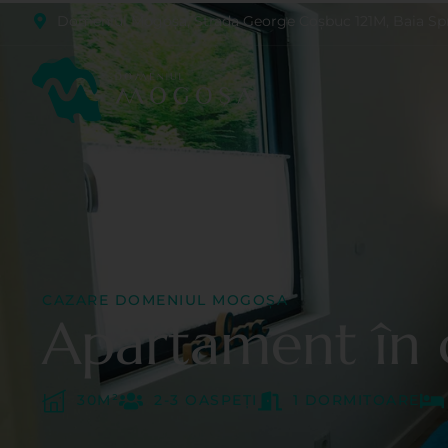
Domeniul Mogoşa, Strada George Coșbuc 121M, Baia Sp
CAZARE DOMENIUL MOGOȘA
Apartament în 
30M²
2-3 OASPEȚI
1 DORMITOARE