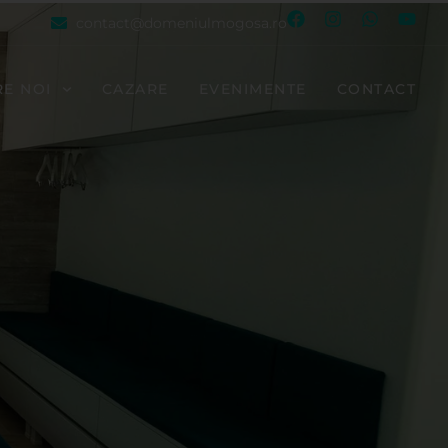
contact@domeniulmogosa.ro
E NOI
CAZARE
EVENIMENTE
CONTACT