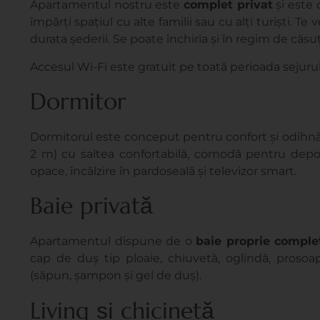
Apartamentul nostru este
complet privat
și este 
împărți spațiul cu alte familii sau cu alți turiști. Te
durata șederii. Se poate închiria și în regim de căs
Accesul Wi-Fi este gratuit pe toată perioada sejurul
Dormitor
Dormitorul este conceput pentru confort și odihnă 
2 m) cu saltea confortabilă, comodă pentru depo
opace, încălzire în pardoseală și televizor smart.
Baie privată
Apartamentul dispune de o
baie proprie comple
cap de duș tip ploaie, chiuvetă, oglindă, prosoap
(săpun, șampon și gel de duș).
Living și chicinetă