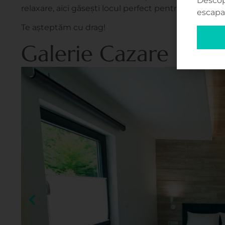
Descop
relaxare, aici găsești locul perfect pentru a te deco
escapa
Te așteptăm cu drag!
Galerie Cazare