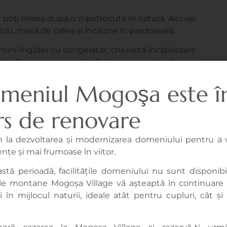
oți relaxa după o zi petrecută în natură. Aici vei
u, masă de cafea și încălzire în pardoseală.
 mini-frigider cu congelator, chiuvetă încăpătoare
ple. De asemenea, vei găsi un aparat de cafea cu
uri, precum și accesorii utile precum tirbușon,
meniul Mogoşa este î
rie.
rs de renovare
 la dezvoltarea și modernizarea domeniului pentru a v
nțe și mai frumoase în viitor.
iere
stă perioadă, facilitățile domeniului nu sunt disponibil
munte
le montane Mogoșa Village vă așteaptă în continuare
i în mijlocul naturii, ideale atât pentru cupluri, cât ș
și bucură-te de confort, aer curat și priveliști
iești o escapadă romantică sau un weekend de