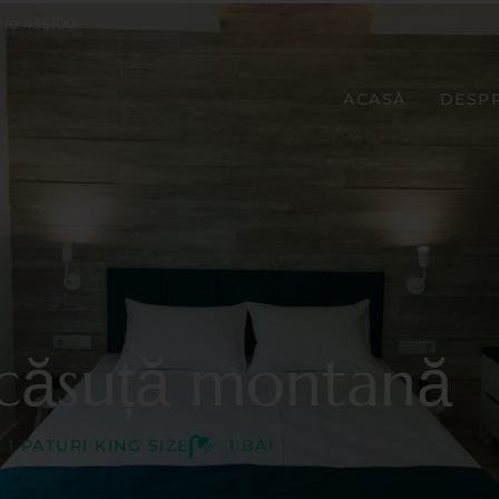
rie 435100
ACASĂ
DESPR
căsuță montană
1 PATURI KING SIZE
1 BĂI