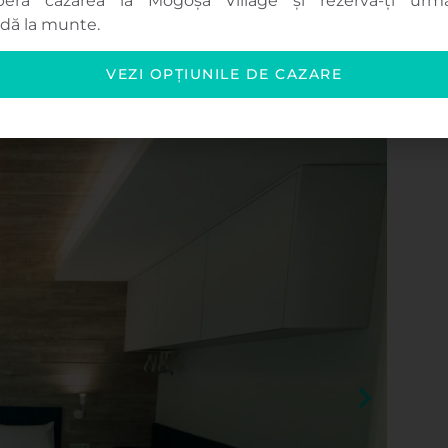
eră cazarea la Mogoșa Village și rezervă-ți urmă
necta.
dă la munte.
VEZI OPȚIUNILE DE CAZARE