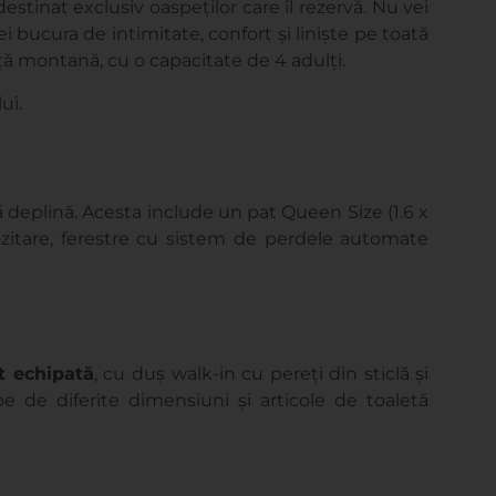
destinat exclusiv oaspeților care îl rezervă. Nu vei
 vei bucura de intimitate, confort și liniște pe toată
uță montană, cu o capacitate de 4 adulți.
ui.
deplină. Acesta include un pat Queen Size (1.6 x
zitare, ferestre cu sistem de perdele automate
t echipată
, cu duș walk-in cu pereți din sticlă și
e de diferite dimensiuni și articole de toaletă