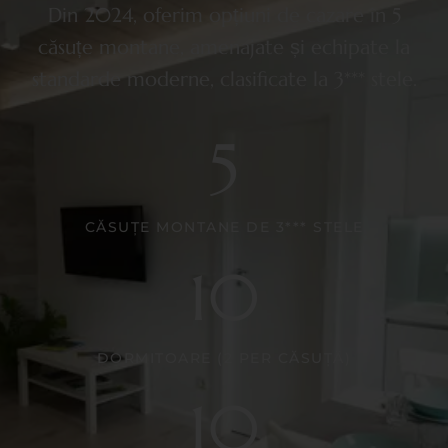
Din 2024, oferim opțiuni de cazare în 5
căsuțe montane, amenajate și echipate la
standarde moderne, clasificate la 3*** stele.
5
CĂSUȚE MONTANE DE 3*** STELE
10
DORMITOARE (2 PER CĂSUȚĂ)
10