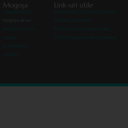
Mogoşa
Link-uri utile
Mogoşa de ieri
Regulament Domeniul Mogoșa
Mogoşa de azi
Termeni și Condiții
Mogoşa în viitor
Politica de Confidențialitate
Cazare
Politica fișierelor de tip Cookies
Evenimente
Contact